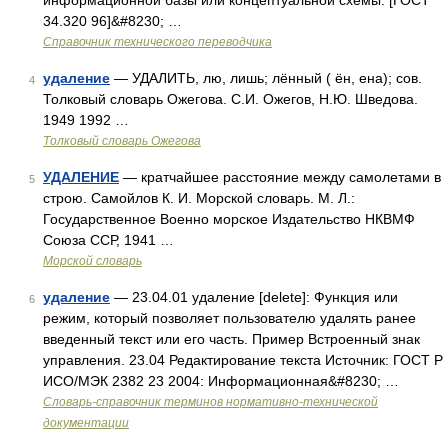
информационной базы или концептуальной схемы. [ГОСТ
34.320 96]&#8230; …
Справочник технического переводчика
удаление
— УДАЛИТЬ, лю, лишь; лённый ( ён, ена); сов.
4
Толковый словарь Ожегова. С.И. Ожегов, Н.Ю. Шведова.
1949 1992 …
Толковый словарь Ожегова
УДАЛЕНИЕ
— кратчайшее расстояние между самолетами в
5
строю. Самойлов К. И. Морской словарь. М. Л.:
Государственное Военно морское Издательство НКВМФ
Союза ССР, 1941 …
Морской словарь
удаление
— 23.04.01 удаление [delete]: Функция или
6
режим, который позволяет пользователю удалять ранее
введенный текст или его часть. Пример Встроенный знак
управления. 23.04 Редактирование текста Источник: ГОСТ Р
ИСО/МЭК 2382 23 2004: Информационная&#8230; …
Словарь-справочник терминов нормативно-технической
документации