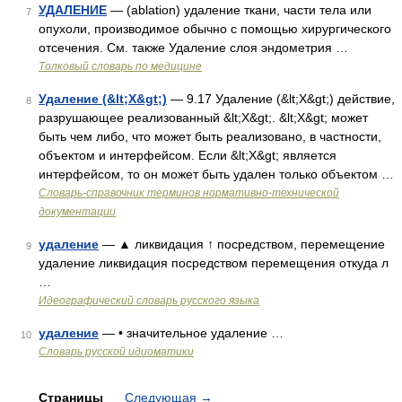
УДАЛЕНИЕ
— (ablation) удаление ткани, части тела или
7
опухоли, производимое обычно с помощью хирургического
отсечения. См. также Удаление слоя эндометрия …
Толковый словарь по медицине
Удаление (&lt;Х&gt;)
— 9.17 Удаление (&lt;Х&gt;) действие,
8
разрушающее реализованный &lt;Х&gt;. &lt;Х&gt; может
быть чем либо, что может быть реализовано, в частности,
объектом и интерфейсом. Если &lt;Х&gt; является
интерфейсом, то он может быть удален только объектом …
Словарь-справочник терминов нормативно-технической
документации
удаление
— ▲ ликвидация ↑ посредством, перемещение
9
удаление ликвидация посредством перемещения откуда л
…
Идеографический словарь русского языка
удаление
— • значительное удаление …
10
Словарь русской идиоматики
Страницы
Следующая
→